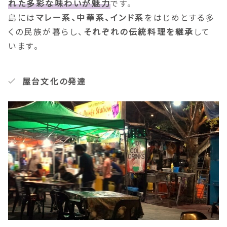
れた多彩な味わいが魅力
です。
島には
マレー系、中華系、インド系
をはじめとする多
くの民族が暮らし、
それぞれの伝統料理を継承
して
います。
屋台文化の発達