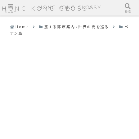
HONG KONG GLOSSY
HONG KONG GLOSSY
メニュー
検索
Home
旅する都市案内：世界の街を巡る
ペ
ナン島