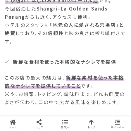
ぜひ訪れてほしいおすすめのローカル店
です。
今回宿泊した
Shangri-La Golden Sands
Penang
からも近く、アクセスも便利。
ホテルのスタッフも
「地元の人に愛される穴場店」と
絶賛
しており、その信頼性と味の良さは折り紙付きで
す。
新鮮な食材を使った本格的なナシレマを提供
このお店の最大の魅力は、
新鮮な素材を使った本格
的なナシレマを提供していること
です。
米や、お惣菜、トッピング、調味料まで、どれも鮮度の
よさが伝わり、口の中で広がる風味を楽しめます。
心温まる家庭的な雰囲気
ホーム
シェア
目次へ
トップ
サイドバー